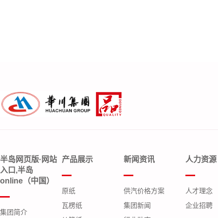
半岛网页版·网站
产品展示
新闻资讯
人力资源
入口,半岛
online（中国）
原纸
供汽价格方案
人才理念
瓦楞纸
集团新闻
企业招聘
集团简介