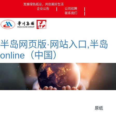
发展绿色纸业，共创美好生活
企业公告
公司招聘
联系我们
半岛网页版·网站入口,半岛
online（中国）
原纸