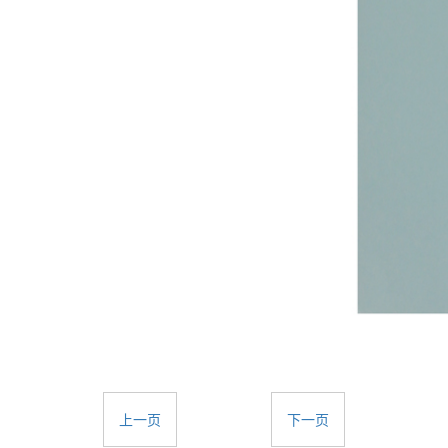
上一页
下一页