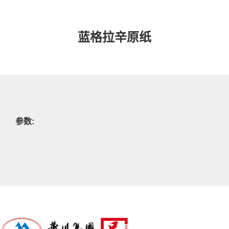
蓝格拉辛原纸
参数: