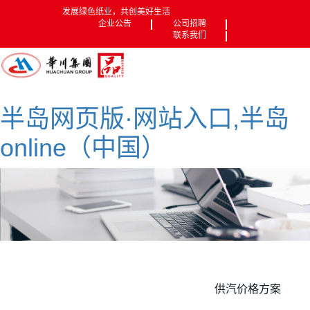
发展绿色纸业，共创美好生活
企业公告
公司招聘
联系我们
半岛网页版·网站入口,半岛
online（中国）
供汽价格方案