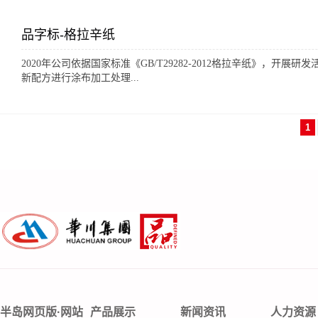
品字标-格拉辛纸
2020年公司依据国家标准《GB/T29282-2012格拉辛纸》，开
新配方进行涂布加工处理...
1
半岛网页版·网站
产品展示
新闻资讯
人力资源