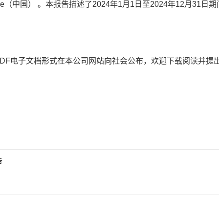
ne（中国） 。本报告描述了2024年1月1日至2024年12月
DF电子文档形式在本公司网站向社会公布，欢迎下载阅读并提
告