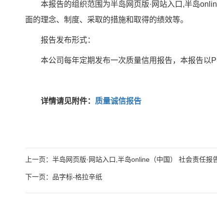
本报告的组织范围为半岛网页版·网站入口,半岛onli
面的理念、制度、采取的措施和取得的绩效等。
报告发布形式：
本公司每年定期发布一次质量信用报告，本报告以P
详情请见附件：
质量诚信报告
上一页：半岛网页版·网站入口,半岛online（中国） 社会责任报
下一页：品字标-格拉辛纸