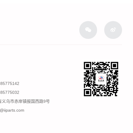
85775142
85775032
省义乌市赤岸镇报国西路9号
iiparts.com