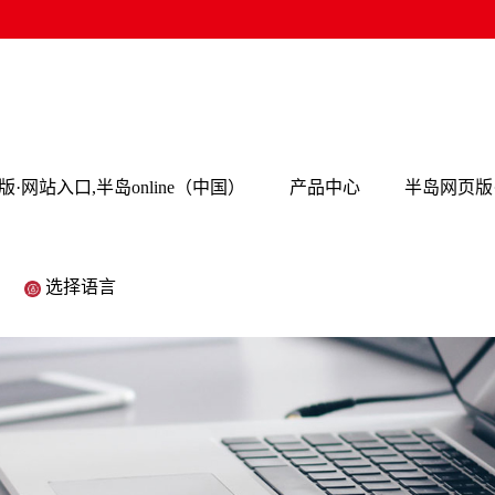
line（中国）
·网站入口,半岛online（中国）
产品中心
半岛网页版·
选择语言