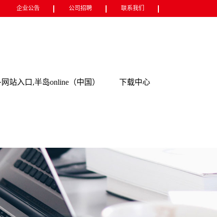
企业公告
公司招聘
联系我们
网站入口,半岛online（中国）
下载中心